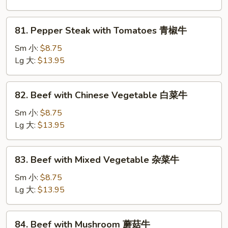
Onions
青
81.
81. Pepper Steak with Tomatoes 青椒牛
椒
Pepper
牛
Steak
Sm 小:
$8.75
with
Lg 大:
$13.95
Tomatoes
青
82.
82. Beef with Chinese Vegetable 白菜牛
椒
Beef
牛
with
Sm 小:
$8.75
Chinese
Lg 大:
$13.95
Vegetable
白
83.
83. Beef with Mixed Vegetable 杂菜牛
菜
Beef
牛
with
Sm 小:
$8.75
Mixed
Lg 大:
$13.95
Vegetable
杂
84.
84. Beef with Mushroom 蘑菇牛
菜