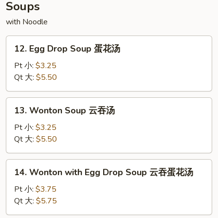
干
Soups
贝
with Noodle
12.
12. Egg Drop Soup 蛋花汤
Egg
Drop
Pt 小:
$3.25
Soup
Qt 大:
$5.50
蛋
花
13.
13. Wonton Soup 云吞汤
汤
Wonton
Soup
Pt 小:
$3.25
云
Qt 大:
$5.50
吞
汤
14.
14. Wonton with Egg Drop Soup 云吞蛋花汤
Wonton
with
Pt 小:
$3.75
Egg
Qt 大:
$5.75
Drop