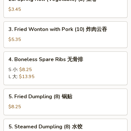
Spring
卷
Roll
$3.45
(Vegetable)
(2)
3.
3. Fried Wonton with Pork (10) 炸肉云吞
菜
Fried
卷
Wonton
$5.35
with
Pork
4.
4. Boneless Spare Ribs 无骨排
(10)
Boneless
炸
Spare
S 小:
$8.25
肉
Ribs
L 大:
$13.95
云
无
吞
骨
5.
5. Fried Dumpling (8) 锅贴
排
Fried
Dumpling
$8.25
(8)
锅
5.
5. Steamed Dumpling (8) 水饺
贴
Steamed