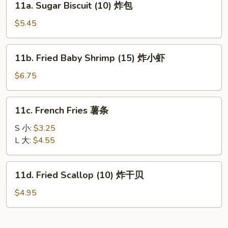
11a. Sugar Biscuit (10) 炸包
Sugar
Biscuit
$5.45
(10)
炸
11b.
11b. Fried Baby Shrimp (15) 炸小虾
包
Fried
Baby
$6.75
Shrimp
(15)
11c.
11c. French Fries 薯条
炸
French
小
Fries
S 小:
$3.25
虾
薯
L 大:
$4.55
条
11d.
11d. Fried Scallop (10) 炸干贝
Fried
Scallop
$4.95
(10)
炸