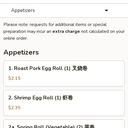
Appetizers
Please note: requests for additional items or special
preparation may incur an
extra charge
not calculated on your
online order.
Appetizers
1.
1. Roast Pork Egg Roll (1) 叉烧卷
Roast
Pork
$2.15
Egg
Roll
2.
2. Shrimp Egg Roll (1) 虾卷
(1)
Shrimp
叉
Egg
$2.35
烧
Roll
卷
(1)
2a.
2a. Spring Roll (Vegetable) (2) 菜卷
虾