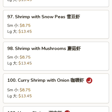
&
Tomato
97.
97. Shrimp with Snow Peas 雪豆虾
椒
Shrimp
茄
with
Sm 小:
$8.75
虾
Snow
Lg 大:
$13.45
Peas
雪
98.
98. Shrimp with Mushrooms 蘑菇虾
豆
Shrimp
虾
with
Sm 小:
$8.75
Mushrooms
Lg 大:
$13.45
蘑
菇
100.
100. Curry Shrimp with Onion 咖喱虾
虾
Curry
Shrimp
Sm 小:
$8.75
with
Lg 大:
$13.45
Onion
咖
102.