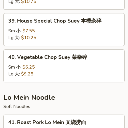
Suey
Lg 大:
$10.75
牛
杂
39.
39. House Special Chop Suey 本楼杂碎
碎
House
Special
Sm 小:
$7.55
Chop
Lg 大:
$10.25
Suey
本
40.
40. Vegetable Chop Suey 菜杂碎
楼
Vegetable
杂
Chop
Sm 小:
$6.25
碎
Suey
Lg 大:
$9.25
菜
杂
碎
Lo Mein Noodle
Soft Noodles
41.
41. Roast Pork Lo Mein 叉烧捞面
Roast