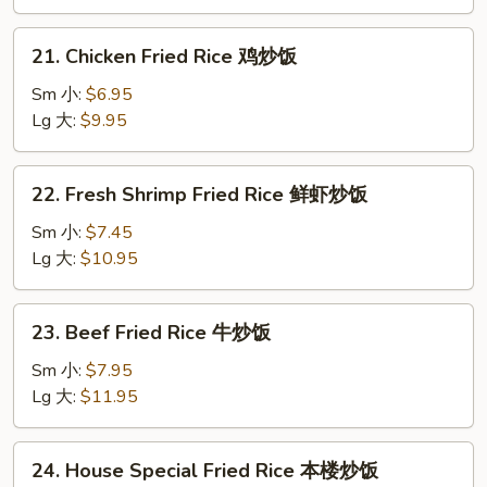
Rice
叉
21.
21. Chicken Fried Rice 鸡炒饭
烧
Chicken
炒
Fried
Sm 小:
$6.95
饭
Rice
Lg 大:
$9.95
鸡
炒
22.
22. Fresh Shrimp Fried Rice 鲜虾炒饭
饭
Fresh
Shrimp
Sm 小:
$7.45
Fried
Lg 大:
$10.95
Rice
鲜
23.
23. Beef Fried Rice 牛炒饭
虾
Beef
炒
Fried
Sm 小:
$7.95
饭
Rice
Lg 大:
$11.95
牛
炒
24.
24. House Special Fried Rice 本楼炒饭
饭
House