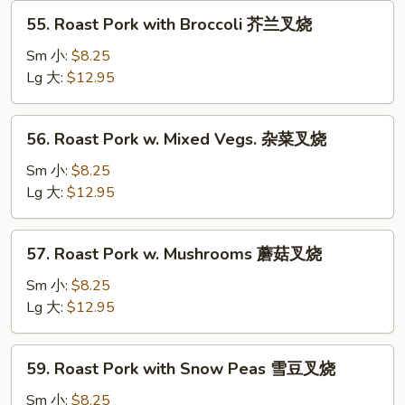
Veg.
55.
55. Roast Pork with Broccoli 芥兰叉烧
白
Roast
菜
Pork
Sm 小:
$8.25
叉
with
Lg 大:
$12.95
烧
Broccoli
芥
56.
56. Roast Pork w. Mixed Vegs. 杂菜叉烧
兰
Roast
叉
Pork
Sm 小:
$8.25
烧
w.
Lg 大:
$12.95
Mixed
Vegs.
57.
57. Roast Pork w. Mushrooms 蘑菇叉烧
杂
Roast
菜
Pork
Sm 小:
$8.25
叉
w.
Lg 大:
$12.95
烧
Mushrooms
蘑
59.
59. Roast Pork with Snow Peas 雪豆叉烧
菇
Roast
叉
Pork
Sm 小:
$8.25