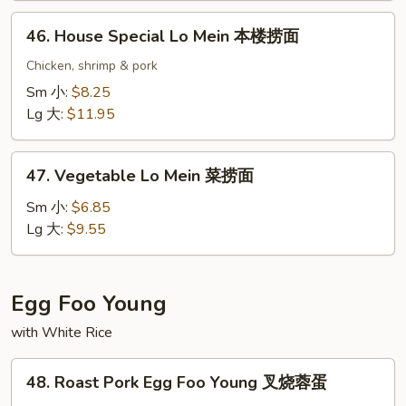
捞
46.
46. House Special Lo Mein 本楼捞面
面
House
Special
Chicken, shrimp & pork
Lo
Sm 小:
$8.25
Mein
Lg 大:
$11.95
本
楼
47.
捞
47. Vegetable Lo Mein 菜捞面
Vegetable
面
Lo
Sm 小:
$6.85
Mein
Lg 大:
$9.55
菜
捞
面
Egg Foo Young
with White Rice
48.
48. Roast Pork Egg Foo Young 叉烧蓉蛋
Roast