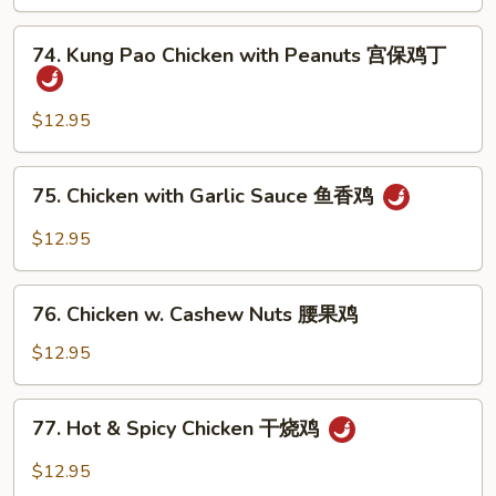
Style
须
四
74.
鸡
川
74. Kung Pao Chicken with Peanuts 宫保鸡丁
Kung
鸡
Pao
Chicken
$12.95
with
Peanuts
75.
75. Chicken with Garlic Sauce 鱼香鸡
宫
Chicken
保
with
$12.95
鸡
Garlic
丁
Sauce
76.
鱼
76. Chicken w. Cashew Nuts 腰果鸡
Chicken
香
w.
$12.95
鸡
Cashew
Nuts
77.
77. Hot & Spicy Chicken 干烧鸡
腰
Hot
果
&
$12.95
鸡
Spicy