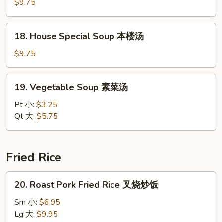
Soup
$9.75
海
鲜
18.
18. House Special Soup 本楼汤
汤
House
Special
$9.75
Soup
本
19.
19. Vegetable Soup 素菜汤
楼
Vegetable
汤
Soup
Pt 小:
$3.25
素
Qt 大:
$5.75
菜
汤
Fried Rice
20.
20. Roast Pork Fried Rice 叉烧炒饭
Roast
Pork
Sm 小:
$6.95
Fried
Lg 大:
$9.95