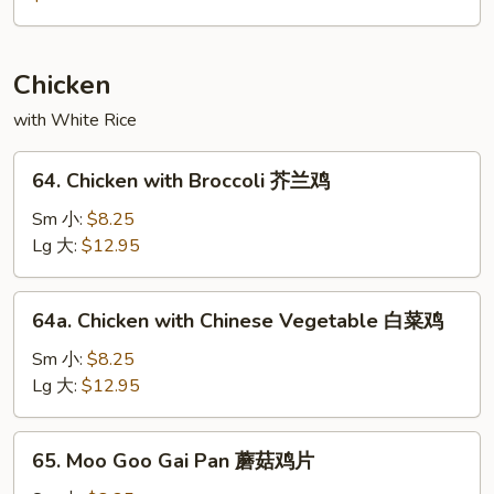
肉
Pork
回
锅
Chicken
肉
with White Rice
64.
64. Chicken with Broccoli 芥兰鸡
Chicken
with
Sm 小:
$8.25
Broccoli
Lg 大:
$12.95
芥
兰
64a.
64a. Chicken with Chinese Vegetable 白菜鸡
鸡
Chicken
with
Sm 小:
$8.25
Chinese
Lg 大:
$12.95
Vegetable
白
65.
65. Moo Goo Gai Pan 蘑菇鸡片
菜
Moo
鸡