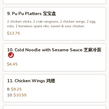
(6)
蟹
9.
9. Pu Pu Platters 宝宝盘
角
Pu
Pu
2 chicken sticks, 2 crab rangoons, 2 chicken wings, 2 egg
rolls, 2 boneless spare ribs, sweet & sour chicken
Platters
宝
$13.75
宝
盘
10.
10. Cold Noodle with Sesame Sauce 芝麻冷面
Cold
Noodle
with
$6.45
Sesame
Sauce
11.
11. Chicken Wings 鸡翅
芝
Chicken
麻
Wings
8:
$9.25
冷
鸡
10:
$10.55
面
翅
11a.