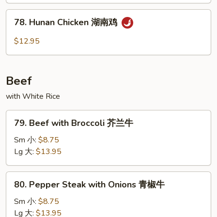
Chicken
78.
干
78. Hunan Chicken 湖南鸡
Hunan
烧
Chicken
$12.95
鸡
湖
南
鸡
Beef
with White Rice
79.
79. Beef with Broccoli 芥兰牛
Beef
with
Sm 小:
$8.75
Broccoli
Lg 大:
$13.95
芥
兰
80.
80. Pepper Steak with Onions 青椒牛
牛
Pepper
Steak
Sm 小:
$8.75
with
Lg 大:
$13.95