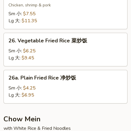
Special
Chicken, shrimp & pork
Fried
Sm 小:
$7.55
Rice
Lg 大:
$11.35
本
楼
26.
炒
26. Vegetable Fried Rice 菜炒饭
Vegetable
饭
Fried
Sm 小:
$6.25
Rice
Lg 大:
$9.45
菜
炒
26a.
26a. Plain Fried Rice 净炒饭
饭
Plain
Fried
Sm 小:
$4.25
Rice
Lg 大:
$6.95
净
炒
饭
Chow Mein
with White Rice & Fried Noodles