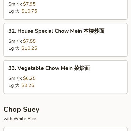
炒
Chow
Sm 小:
$7.95
面
Mein
Lg 大:
$10.75
牛
炒
32.
32. House Special Chow Mein 本楼炒面
面
House
Special
Sm 小:
$7.55
Chow
Lg 大:
$10.25
Mein
本
33.
33. Vegetable Chow Mein 菜炒面
楼
Vegetable
炒
Chow
Sm 小:
$6.25
面
Mein
Lg 大:
$9.25
菜
炒
面
Chop Suey
with White Rice
34.