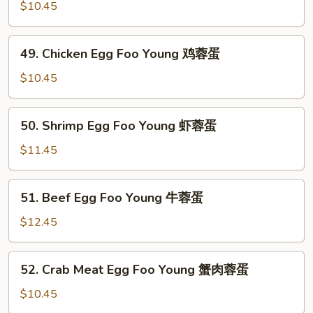
Pork
$10.45
Egg
Foo
49.
49. Chicken Egg Foo Young 鸡蓉蛋
Young
Chicken
叉
Egg
$10.45
烧
Foo
蓉
Young
50.
蛋
50. Shrimp Egg Foo Young 虾蓉蛋
鸡
Shrimp
蓉
Egg
$11.45
蛋
Foo
Young
51.
51. Beef Egg Foo Young 牛蓉蛋
虾
Beef
蓉
Egg
$12.45
蛋
Foo
Young
52.
52. Crab Meat Egg Foo Young 蟹肉蓉蛋
牛
Crab
蓉
Meat
$10.45
蛋
Egg