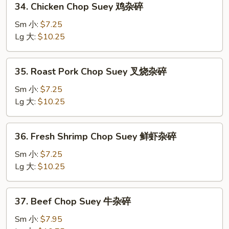
34. Chicken Chop Suey 鸡杂碎
Chicken
Chop
Sm 小:
$7.25
Suey
Lg 大:
$10.25
鸡
杂
35.
35. Roast Pork Chop Suey 叉烧杂碎
碎
Roast
Pork
Sm 小:
$7.25
Chop
Lg 大:
$10.25
Suey
叉
36.
36. Fresh Shrimp Chop Suey 鲜虾杂碎
烧
Fresh
杂
Shrimp
Sm 小:
$7.25
碎
Chop
Lg 大:
$10.25
Suey
鲜
37.
37. Beef Chop Suey 牛杂碎
虾
Beef
杂
Chop
Sm 小:
$7.95
碎