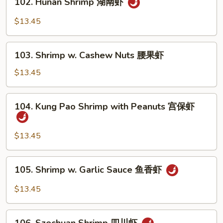
喱
102. Hunan Shrimp 湖南虾
Hunan
虾
Shrimp
$13.45
湖
南
103.
虾
103. Shrimp w. Cashew Nuts 腰果虾
Shrimp
w.
$13.45
Cashew
Nuts
104.
104. Kung Pao Shrimp with Peanuts 宫保虾
腰
Kung
果
Pao
虾
Shrimp
$13.45
with
Peanuts
105.
105. Shrimp w. Garlic Sauce 鱼香虾
宫
Shrimp
保
w.
$13.45
虾
Garlic
Sauce
106.
鱼