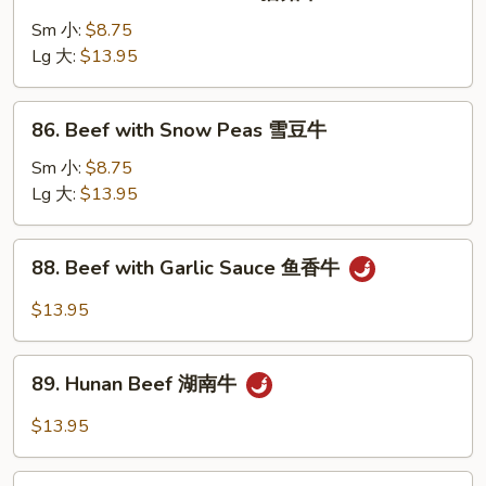
Beef
牛
with
Sm 小:
$8.75
Mushroom
Lg 大:
$13.95
蘑
菇
86.
86. Beef with Snow Peas 雪豆牛
牛
Beef
with
Sm 小:
$8.75
Snow
Lg 大:
$13.95
Peas
雪
88.
88. Beef with Garlic Sauce 鱼香牛
豆
Beef
牛
with
$13.95
Garlic
Sauce
89.
鱼
89. Hunan Beef 湖南牛
Hunan
香
Beef
$13.95
牛
湖
南
90.