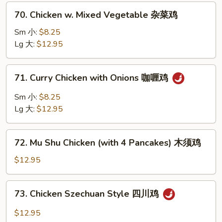
雪
70.
70. Chicken w. Mixed Vegetable 杂菜鸡
豆
Chicken
鸡
w.
Sm 小:
$8.25
Mixed
Lg 大:
$12.95
Vegetable
杂
71.
71. Curry Chicken with Onions 咖喱鸡
菜
Curry
鸡
Chicken
Sm 小:
$8.25
with
Lg 大:
$12.95
Onions
咖
72.
喱
72. Mu Shu Chicken (with 4 Pancakes) 木须鸡
Mu
鸡
Shu
$12.95
Chicken
(with
73.
73. Chicken Szechuan Style 四川鸡
4
Chicken
Pancakes)
Szechuan
$12.95
木