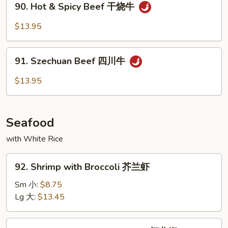
牛
90. Hot & Spicy Beef 干烧牛
Hot
&
$13.95
Spicy
Beef
91.
干
91. Szechuan Beef 四川牛
Szechuan
烧
Beef
$13.95
牛
四
川
牛
Seafood
with White Rice
92.
92. Shrimp with Broccoli 芥兰虾
Shrimp
with
Sm 小:
$8.75
Broccoli
Lg 大:
$13.45
芥
兰
93.