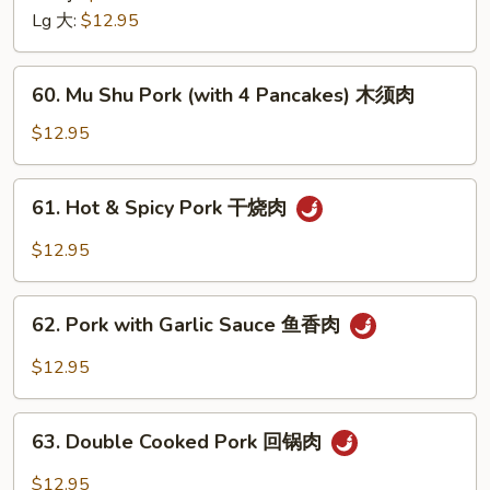
烧
with
Lg 大:
$12.95
Snow
Peas
60.
60. Mu Shu Pork (with 4 Pancakes) 木须肉
雪
Mu
豆
Shu
$12.95
叉
Pork
烧
(with
61.
61. Hot & Spicy Pork 干烧肉
4
Hot
Pancakes)
&
$12.95
木
Spicy
须
Pork
62.
肉
干
62. Pork with Garlic Sauce 鱼香肉
Pork
烧
with
$12.95
肉
Garlic
Sauce
63.
鱼
63. Double Cooked Pork 回锅肉
Double
香
Cooked
$12.95