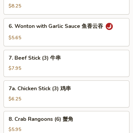
Dumpling
$8.25
(8)
水
6.
6. Wonton with Garlic Sauce 鱼香云吞
饺
Wonton
with
$5.65
Garlic
Sauce
7.
鱼
7. Beef Stick (3) 牛串
Beef
香
Stick
$7.95
云
(3)
吞
牛
7a.
7a. Chicken Stick (3) 鸡串
串
Chicken
Stick
$6.25
(3)
鸡
8.
8. Crab Rangoons (6) 蟹角
串
Crab
Rangoons
$5.95