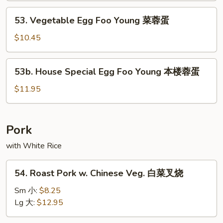
Foo
53.
53. Vegetable Egg Foo Young 菜蓉蛋
Young
Vegetable
蟹
Egg
$10.45
肉
Foo
蓉
Young
53b.
蛋
53b. House Special Egg Foo Young 本楼蓉蛋
菜
House
蓉
Special
$11.95
蛋
Egg
Foo
Young
Pork
本
with White Rice
楼
蓉
54.
蛋
54. Roast Pork w. Chinese Veg. 白菜叉烧
Roast
Pork
Sm 小:
$8.25
w.
Lg 大:
$12.95
Chinese