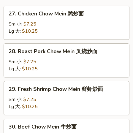
27.
27. Chicken Chow Mein 鸡炒面
Chicken
Chow
Sm 小:
$7.25
Mein
Lg 大:
$10.25
鸡
炒
28.
28. Roast Pork Chow Mein 叉烧炒面
面
Roast
Pork
Sm 小:
$7.25
Chow
Lg 大:
$10.25
Mein
叉
29.
29. Fresh Shrimp Chow Mein 鲜虾炒面
烧
Fresh
炒
Shrimp
Sm 小:
$7.25
面
Chow
Lg 大:
$10.25
Mein
鲜
30.
30. Beef Chow Mein 牛炒面
虾
Beef