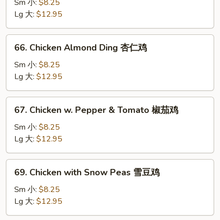
Goo
Sm 小:
$8.25
Gai
Lg 大:
$12.95
Pan
蘑
66.
66. Chicken Almond Ding 杏仁鸡
菇
Chicken
鸡
Almond
Sm 小:
$8.25
片
Ding
Lg 大:
$12.95
杏
仁
67.
67. Chicken w. Pepper & Tomato 椒茄鸡
鸡
Chicken
w.
Sm 小:
$8.25
Pepper
Lg 大:
$12.95
&
Tomato
69.
69. Chicken with Snow Peas 雪豆鸡
椒
Chicken
茄
with
Sm 小:
$8.25
鸡
Snow
Lg 大:
$12.95
Peas