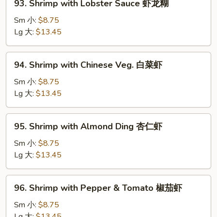
93. Shrimp with Lobster Sauce 虾龙糊
虾
Shrimp
with
Sm 小:
$8.75
Lobster
Lg 大:
$13.45
Sauce
虾
94.
94. Shrimp with Chinese Veg. 白菜虾
龙
Shrimp
糊
with
Sm 小:
$8.75
Chinese
Lg 大:
$13.45
Veg.
白
95.
95. Shrimp with Almond Ding 杏仁虾
菜
Shrimp
虾
with
Sm 小:
$8.75
Almond
Lg 大:
$13.45
Ding
杏
96.
96. Shrimp with Pepper & Tomato 椒茄虾
仁
Shrimp
虾
with
Sm 小:
$8.75
Pepper
Lg 大:
$13.45